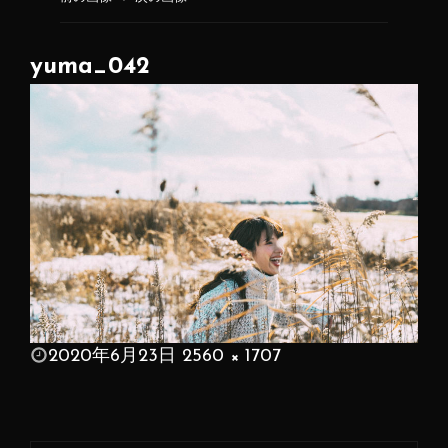
yuma_042
投
2020年6月23日
2560 × 1707
稿
フ
日:
ル
サ