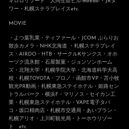
キロロリゾート 大同生命ビル-miredo-
・JRタ
ワー・札幌ステラプレイス
etc.
MOVIE
・よつ葉乳業・ティファール・JCOM ぶらりお
散歩カメラ・NHK北海道
・札幌ステラプレイ
ス・AIRDO・HTB・サークルKサンクス・オホ
ーツク流氷館・石屋製菓・ジョンソンホーム
ズ・北翔大学・札幌学院大学・北海道科学大高
校・札幌TOYOTA・プロノ・函館市VP・苫小牧
観光PR動画・札幌東急ステイホテル・姫路セン
トラルパーク・横浜F・マリノス・セイカン工
業・札幌東急ステイホテル・VAPE電子タバ
コ・坂口精肉店・札幌市交通局・あいプラン・
札幌アリオ・上川町観光局・トーホウリゾー
ト
etc.