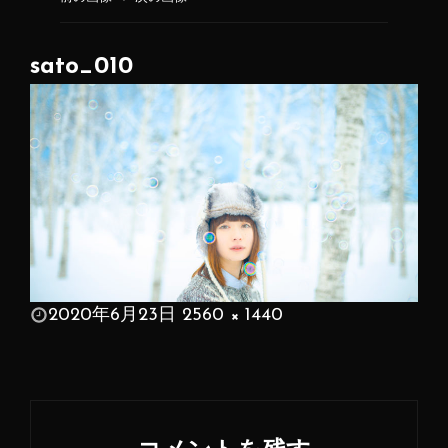
sato_010
投
2020年6月23日
2560 × 1440
稿
フ
日:
ル
サ
イ