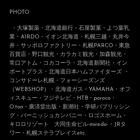
PHOTO
・大塚製薬・北海道銀行・石屋製菓・よつ葉乳
業・AIRDO・イオン北海道・札幌三越・丸井今
井・サッポロファクトリー・札幌PARCO・東急
百貨店・野口観光・カラカミ観光・加森観光・
常口アトム・コカコーラ・北海道新聞社・イン
ポートプラス・北海道日本ハムファイターズ
・
コンサドーレ札幌・フォーシーズンズ
（WEBSHOP）・北海道ガス・YAMAHA・オフ
ィスキュー・フジテレビ・HTB・poroco・
O.ton・廣済堂出版・新潮社・学研パブリッシン
グ・バーニッシュカンパニー・ロゴスホーム・
キロロリゾート 大同生命ビル-miredo-
・JRタ
ワー・札幌ステラプレイス
etc.