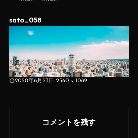
sato_058
投
2020年6月23日
2560 × 1089
稿
フ
日:
ル
サ
イ
コメントを残す
ズ