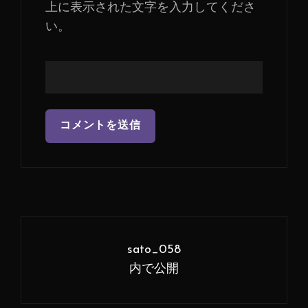
上に表示された文字を入力してくださ
い。
投
稿
sato_058
ナ
内で公開
ビ