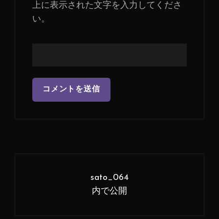
上に表示された文字を入力してくださ
い。
投
稿
sato_064
ナ
内で公開
ビ