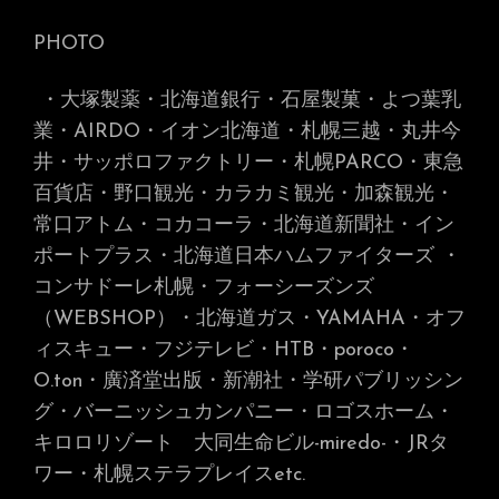
PHOTO
・大塚製薬・北海道銀行・石屋製菓・よつ葉乳
業・AIRDO・イオン北海道・札幌三越・丸井今
井・サッポロファクトリー・札幌PARCO・東急
百貨店・野口観光・カラカミ観光・加森観光・
常口アトム・コカコーラ・北海道新聞社・イン
ポートプラス・北海道日本ハムファイターズ
・
コンサドーレ札幌・フォーシーズンズ
（WEBSHOP）・北海道ガス・YAMAHA・オフ
ィスキュー・フジテレビ・HTB・poroco・
O.ton・廣済堂出版・新潮社・学研パブリッシン
グ・バーニッシュカンパニー・ロゴスホーム・
キロロリゾート 大同生命ビル-miredo-
・JRタ
ワー・札幌ステラプレイス
etc.