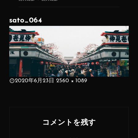
sato_064
投
2020年6月23日
2560 × 1089
稿
フ
日:
ル
サ
イ
コメントを残す
ズ