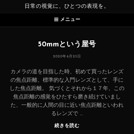
日常の視覚に、ひとつの表現を。
メニュー
50mmという屋号
投
2020年6月23日
稿
日:
カメラの道を目指した時、初めて買ったレンズ
の焦点距離、標準的な入門レンズとして、手に
した焦点距離。 気づくとそれから１７年、この
焦点距離の感覚をひたすら磨き続けていまし
た、一般的に人間の目に近い焦点距離といわれ
るレンズで …
続きを読む
50mm
と