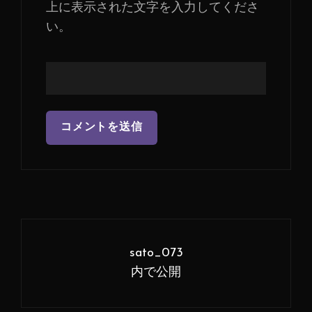
上に表示された文字を入力してくださ
い。
投
稿
sato_073
ナ
内で公開
ビ