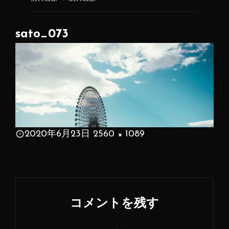
sato_073
投
2020年6月23日
2560 × 1089
稿
フ
日:
ル
サ
イ
コメントを残す
ズ