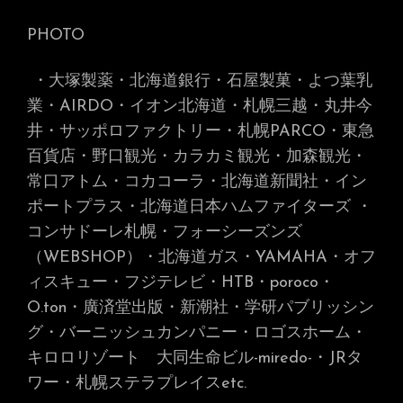
PHOTO
・大塚製薬・北海道銀行・石屋製菓・よつ葉乳
業・AIRDO・イオン北海道・札幌三越・丸井今
井・サッポロファクトリー・札幌PARCO・東急
百貨店・野口観光・カラカミ観光・加森観光・
常口アトム・コカコーラ・北海道新聞社・イン
ポートプラス・北海道日本ハムファイターズ
・
コンサドーレ札幌・フォーシーズンズ
（WEBSHOP）・北海道ガス・YAMAHA・オフ
ィスキュー・フジテレビ・HTB・poroco・
O.ton・廣済堂出版・新潮社・学研パブリッシン
グ・バーニッシュカンパニー・ロゴスホーム・
キロロリゾート 大同生命ビル-miredo-
・JRタ
ワー・札幌ステラプレイス
etc.