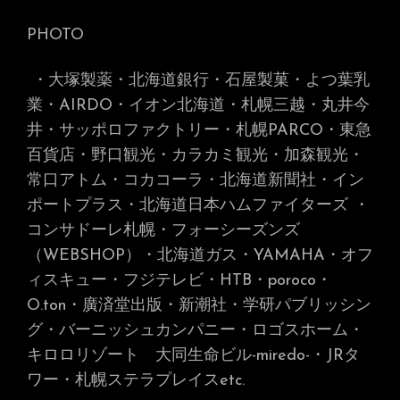
PHOTO
・大塚製薬・北海道銀行・石屋製菓・よつ葉乳
業・AIRDO・イオン北海道・札幌三越・丸井今
井・サッポロファクトリー・札幌PARCO・東急
百貨店・野口観光・カラカミ観光・加森観光・
常口アトム・コカコーラ・北海道新聞社・イン
ポートプラス・北海道日本ハムファイターズ
・
コンサドーレ札幌・フォーシーズンズ
（WEBSHOP）・北海道ガス・YAMAHA・オフ
ィスキュー・フジテレビ・HTB・poroco・
O.ton・廣済堂出版・新潮社・学研パブリッシン
グ・バーニッシュカンパニー・ロゴスホーム・
キロロリゾート 大同生命ビル-miredo-
・JRタ
ワー・札幌ステラプレイス
etc.