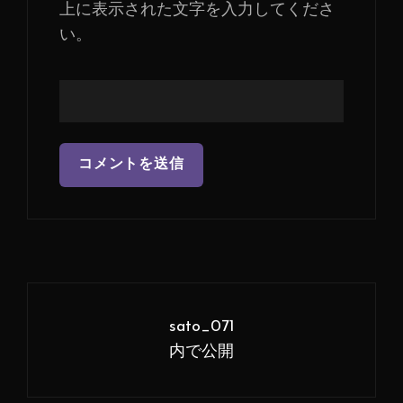
上に表示された文字を入力してくださ
い。
投
稿
sato_071
ナ
内で公開
ビ