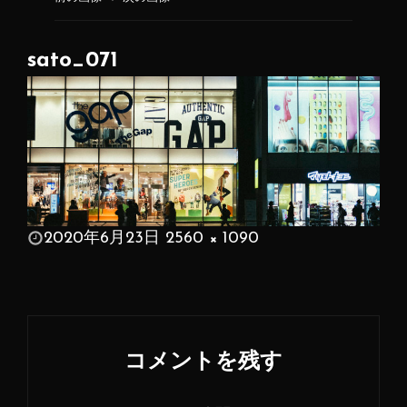
sato_071
投
2020年6月23日
2560 × 1090
稿
フ
日:
ル
サ
イ
コメントを残す
ズ