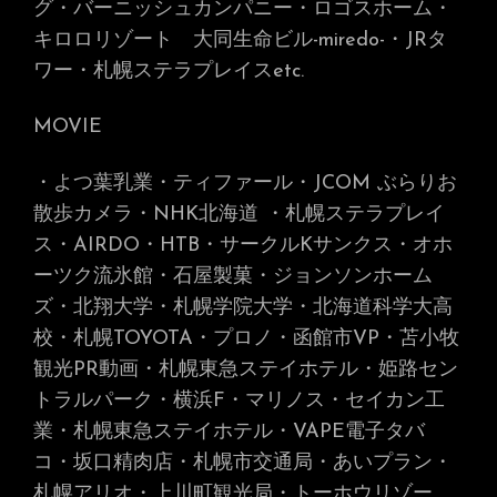
グ・バーニッシュカンパニー・ロゴスホーム・
キロロリゾート 大同生命ビル-miredo-
・JRタ
ワー・札幌ステラプレイス
etc.
MOVIE
・よつ葉乳業・ティファール・JCOM ぶらりお
散歩カメラ・NHK北海道
・札幌ステラプレイ
ス・AIRDO・HTB・サークルKサンクス・オホ
ーツク流氷館・石屋製菓・ジョンソンホーム
ズ・北翔大学・札幌学院大学・北海道科学大高
校・札幌TOYOTA・プロノ・函館市VP・苫小牧
観光PR動画・札幌東急ステイホテル・姫路セン
トラルパーク・横浜F・マリノス・セイカン工
業・札幌東急ステイホテル・VAPE電子タバ
コ・坂口精肉店・札幌市交通局・あいプラン・
札幌アリオ・上川町観光局・トーホウリゾー