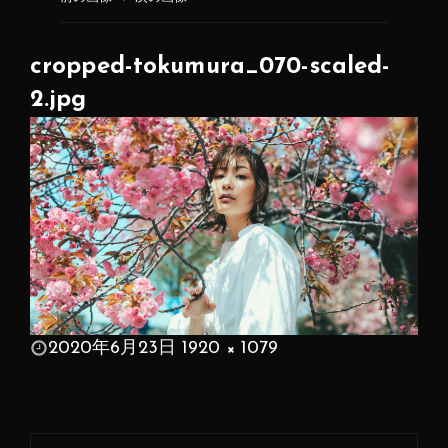
cropped-tokumura_070-scaled-
2.jpg
投
2020年6月23日
1920 × 1079
稿
フ
日:
ル
サ