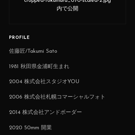
cropped-tokumura_070-scaled-2.jpg
ナ
内で公開
ビ
ゲ
ー
PROFILE
シ
佐藤匠/Takumi Sato
ョ
ン
1981 秋田県金浦町生まれ
2004 株式会社スタジオYOU
2006 株式会社札幌コマーシャルフォト
2014 株式会社アンドボーダー
2020 50mm 開業